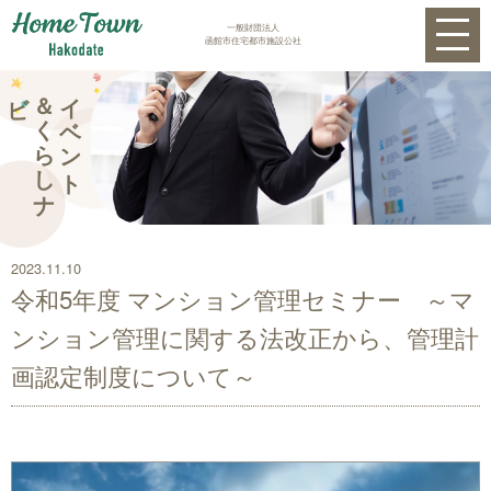
一般財団法人
函館市住宅都市施設公社
ビ
＆
く
ら
し
ナ
イベント
2023.11.10
令和5年度 マンション管理セミナー ～マ
ンション管理に関する法改正から、管理計
画認定制度について～